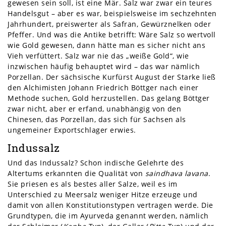
gewesen sein soll, ist eine Mär. Salz war zwar ein teures
Handelsgut – aber es war, beispielsweise im sechzehnten
Jahrhundert, preiswerter als Safran, Gewürznelken oder
Pfeffer. Und was die Antike betrifft: Wäre Salz so wertvoll
wie Gold gewesen, dann hätte man es sicher nicht ans
Vieh verfüttert. Salz war nie das „weiße Gold“, wie
inzwischen häufig behauptet wird – das war nämlich
Porzellan. Der sächsische Kurfürst August der Starke ließ
den Alchimisten Johann Friedrich Böttger nach einer
Methode suchen, Gold herzustellen. Das gelang Böttger
zwar nicht, aber er erfand, unabhängig von den
Chinesen, das Porzellan, das sich für Sachsen als
ungemeiner Exportschlager erwies.
Indussalz
Und das Indussalz? Schon indische Gelehrte des
Altertums erkannten die Qualität von
saindhava lavana
.
Sie priesen es als bestes aller Salze, weil es im
Unterschied zu Meersalz weniger Hitze erzeuge und
damit von allen Konstitutionstypen vertragen werde. Die
Grundtypen, die im Ayurveda genannt werden, nämlich