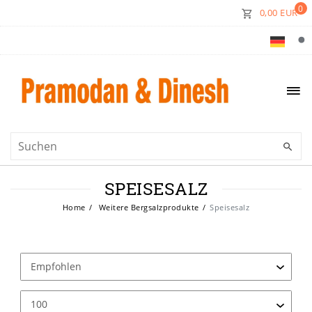
0
0,00 EUR
SPEISESALZ
Home
Weitere Bergsalzprodukte
Speisesalz