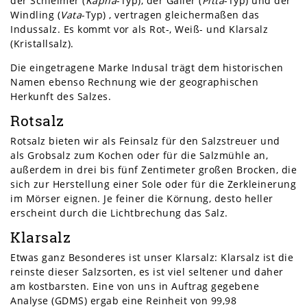
der Schleimer (
Kapha
-Typ), der Galler (
Pitta
-Typ) und der
Windling (
Vata
-Typ) , vertragen gleichermaßen das
Indussalz. Es kommt vor als Rot-, Weiß- und Klarsalz
(Kristallsalz).
Die eingetragene Marke Indusal trägt dem historischen
Namen ebenso Rechnung wie der geographischen
Herkunft des Salzes.
Rotsalz
Rotsalz bieten wir als Feinsalz für den Salzstreuer und
als Grobsalz zum Kochen oder für die Salzmühle an,
außerdem in drei bis fünf Zentimeter großen Brocken, die
sich zur Herstellung einer Sole oder für die Zerkleinerung
im Mörser eignen. Je feiner die Körnung, desto heller
erscheint durch die Lichtbrechung das Salz.
Klarsalz
Etwas ganz Besonderes ist unser Klarsalz: Klarsalz ist die
reinste dieser Salzsorten, es ist viel seltener und daher
am kostbarsten. Eine von uns in Auftrag gegebene
Analyse (GDMS) ergab eine Reinheit von 99,98