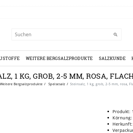
USTOFFE
WEITERE BERGSALZPRODUKTE
SALZKUNDE
LZ, 1 KG, GROB, 2-5 MM, ROSA, FLA
Weitere Bergsalzprodukte
Speisesalz
Steinsalz, 1 kg, grob, 2-5 mm, rosa, F
Produkt: 
Körnung:
Herkunft:
Verpackun