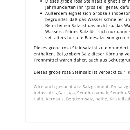
Dieses grobe rosa Steinsalz eignet sic
Jahrhunderten ihr "gros sel" genau dafür
Außerdem eignet sich Grobsalz insbesond
begründet, daß das Wasser schneller und
Beim feinen Salz ist das nicht so, das 
Wassers. Feines Salz löst sich nur dann
seit alters her alle Badesalze von grobe
Dieses grobe rosa Steinsalz ist zu einhundert
enthalten. Bei grobem Salz dieser Körnung von 
Trennmittel wären daher, auch aus Schüttgrün
Dieses grobe rosa Steinsalz ist verpackt zu 1
Wird auch gesucht als: Salzgranulat, Rotsalzgr
Indussalz, سینہ نامک, Sendha namak, Sendha-Salz, لاہوری نمک, Lahori namak, saindhava lavana, सैन्धव लवण, sendha salt, coarse pink red rock salt, Natursalz,
Halit, Kernsalz, Bergkernsalz, halite, Kristalls