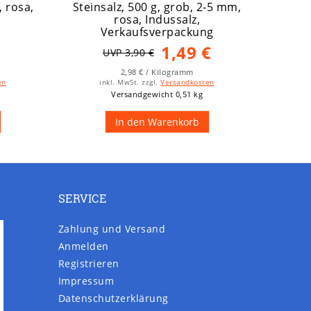
, rosa,
Steinsalz, 500 g, grob, 2-5 mm,
rosa, Indussalz,
Verkaufsverpackung
1,49 €
UVP 3,90 €
2,98 € / Kilogramm
en
inkl. MwSt.
zzgl.
Versandkosten
Versandgewicht 0,51 kg
In den Warenkorb
SERVICE
Zahlung und Versand
Anmelden
Registrieren
Impressum
Daten­schutz­erklärung