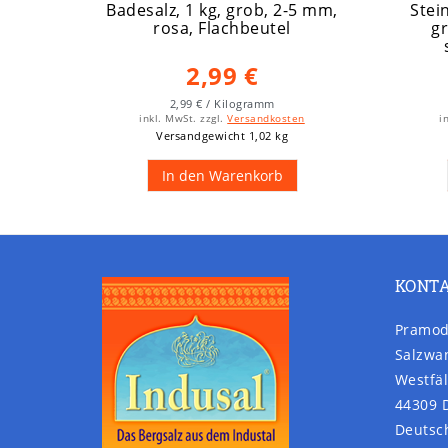
Badesalz, 1 kg, grob, 2-5 mm,
Stein
rosa, Flachbeutel
gr
2,99 €
2,99 € / Kilogramm
inkl. MwSt.
zzgl.
Versandkosten
i
Versandgewicht 1,02 kg
In den Warenkorb
KONT
Pramod
Salzwa
Westfäl
44309 
Deutsc