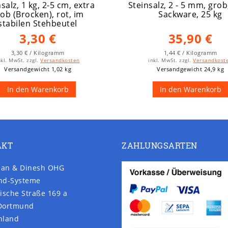
salz, 1 kg, 2-5 cm, extra
Steinsalz, 2 - 5 mm, grob
ob (Brocken), rot, im
Sackware, 25 kg
stabilen Stehbeutel
3,30 €
35,90 €
3,30 € / Kilogramm
1,44 € / Kilogramm
nkl. MwSt.
zzgl.
Versandkosten
inkl. MwSt.
zzgl.
Versandkost
Versandgewicht 1,02 kg
Versandgewicht 24,9 kg
In den Warenkorb
In den Warenkorb
AKT
ZAHLUNGSARTEN
an & Dinesh OHG
nd-Systeme
ische Straße 169 a
Dortmund
hland