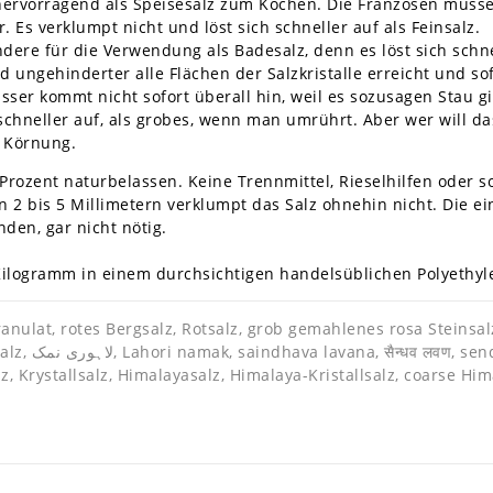
h hervorragend als Speisesalz zum Kochen. Die Franzosen müss
. Es verklumpt nicht und löst sich schneller auf als Feinsalz.
ere für die Verwendung als Badesalz, denn es löst sich schnel
 ungehinderter alle Flächen der Salzkristalle erreicht und s
Wasser kommt nicht sofort überall hin, weil es sozusagen Stau
 schneller auf, als grobes, wenn man umrührt. Aber wer will 
r Körnung.
 Prozent naturbelassen. Keine Trennmittel, Rieselhilfen oder s
2 bis 5 Millimetern verklumpt das Salz ohnehin nicht. Die einz
den, gar nicht nötig.
 Kilogramm in einem durchsichtigen handelsüblichen Polyethyle
anulat, rotes Bergsalz, Rotsalz, grob gemahlenes rosa Steinsalz
alz, Krystallsalz, Himalayasalz, Himalaya-Kristallsalz, coarse Hi