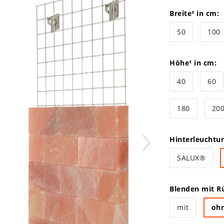
Breite¹ in cm:
50
100
Höhe¹ in cm:
40
60
180
20
Hinterleuchtu
SALUX®
Blenden mit Rü
mit
oh