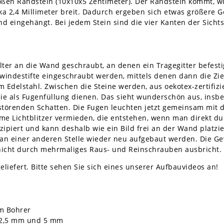
oßen Randstein (10x10x5 Zentimeter). Der Randstein kommt, 
rka 2,4 Millimeter breit. Dadurch ergeben sich etwas größere 
 eingehängt. Bei jedem Stein sind die vier Kanten der Sichtse
ter an die Wand geschraubt, an denen ein Tragegitter befestig
windestifte eingeschraubt werden, mittels denen dann die Zieg
m Edelstahl. Zwischen die Steine werden, aus oekotex-zertifizi
die als Fugenfüllung dienen. Das sieht wunderschön aus, in
 störenden Schatten. Die Fugen leuchten jetzt gemeinsam mit 
Lichtblitzer vermieden, die entstehen, wenn man direkt durch
ipiert und kann deshalb wie ein Bild frei an der Wand platzi
n einer anderen Stelle wieder neu aufgebaut werden. Die Gew
 nicht durch mehrmaliges Raus- und Reinschrauben ausbricht.
eliefert. Bitte sehen Sie sich eines unserer Aufbauvideos an!
m Bohrer
t 2,5 mm und 5 mm