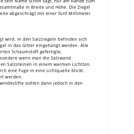
wie sein Name schon sagt, nur am Rande zum
Gesamtmaße in Breite und Höhe. Die Ziegel
ite abgeschrägt mit einer fünf Millimeter
t wird. In den Salzziegeln befinden sich
el in das Gitter eingehängt werden. Alle
erten Schaumstoff gefertigte,
sbesondere wenn man die Salzwand
den Salzsteinen in einem warmen Lichtton.
 eine Fuge in eine Lichtquelle blickt.
ert werden.
indestifte sollten dann jedoch in den