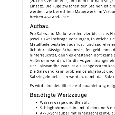
(20x10x5 Zentimeter) und dem nur halb so gr
Einsatz. Die Fuge zwischen den Steinen ist ci
werden, wie bei echtem Mauerwerk, im Verband
breiten 45-Grad-Fase.
Aufbau
Pro Salzwand-Modul werden vier bis sechs Hal
jeweils zwei schräge Bohrungen, in welche Ge
Metallteile bestehen aus rost- und säurefreie
lichtdurchlässige Schaumstreifen geklemmt, 
hinterleuchtet, denn es entstehen dort keine
Außerdem werden, für die Augen, unangenehme 
Der Salzwandbausatz ist als Hängesystem konz
Die Salzwand kann problemlos abgebaut und a
Salzziegeln belassen werden, damit das Salz
Es wird eine detaillierte Aufbauanleitung mitg
Benötigte Werkzeuge
Wasserwaage und Bleistift
Schlagbohrmaschine mit 6 mm und 8 m
Akku-Schrauber mit Innensechskant-Bi