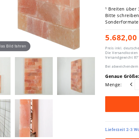
¹ Breiten über
Bitte schreibe
Sonderformate 
5.682,00
as Bild fahren
Preis inkl. deutsch
Die Versandkosten
Versandgewicht
87
Bei abweichendem 
Genaue Größe:
Menge:
Lieferzeit 2-3 W