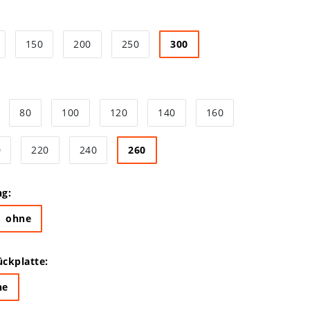
150
200
250
300
80
100
120
140
160
0
220
240
260
ng:
ohne
ckplatte:
ne