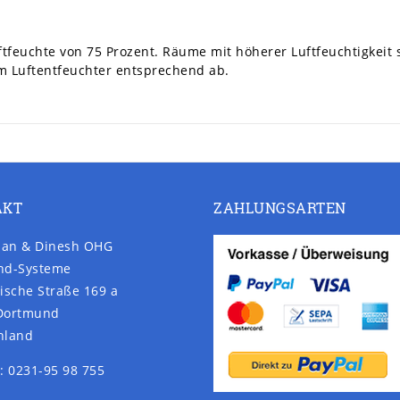
uftfeuchte von 75 Prozent. Räume mit höherer Luftfeuchtigkeit
em Luftentfeuchter entsprechend ab.
AKT
ZAHLUNGSARTEN
an & Dinesh OHG
nd-Systeme
ische Straße 169 a
Dortmund
hland
: 0231-95 98 755