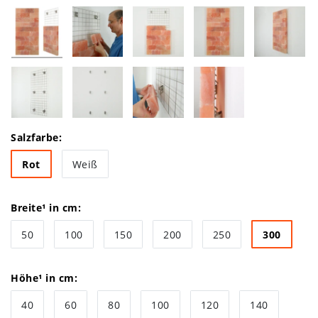
Salzfarbe:
Rot
Weiß
Breite¹ in cm:
50
100
150
200
250
300
Höhe¹ in cm:
40
60
80
100
120
140