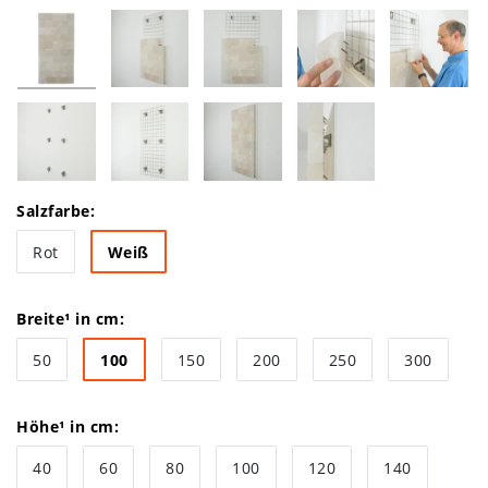
Salzfarbe:
Rot
Weiß
Breite¹ in cm:
50
100
150
200
250
300
Höhe¹ in cm:
40
60
80
100
120
140