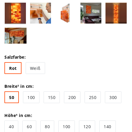
Salzfarbe:
Rot
Weiß
Breite¹ in cm:
50
100
150
200
250
300
Höhe¹ in cm:
40
60
80
100
120
140