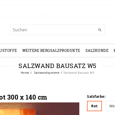
USTOFFE
WEITERE BERGSALZPRODUKTE
SALZKUNDE
SALZWAND BAUSATZ W5
Home
Salzwandsysteme
Salzwand Bausatz W5
t 300 x 140 cm
Salzfarbe:
Rot
We