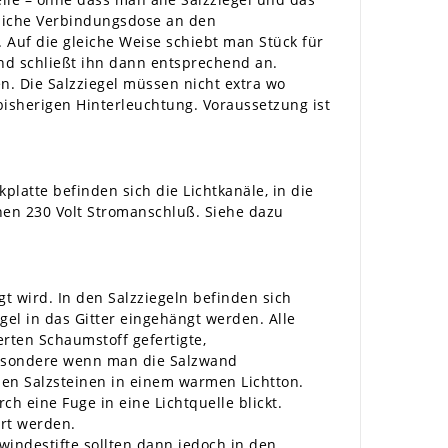
dliche Verbindungsdose an den
. Auf die gleiche Weise schiebt man Stück für
und schließt ihn dann entsprechend an.
. Die Salzziegel müssen nicht extra wo
 bisherigen Hinterleuchtung. Voraussetzung ist
latte befinden sich die Lichtkanäle, in die
nen 230 Volt Stromanschluß. Siehe dazu
t wird. In den Salzziegeln befinden sich
el in das Gitter eingehängt werden. Alle
erten Schaumstoff gefertigte,
sbesondere wenn man die Salzwand
den Salzsteinen in einem warmen Lichtton.
 eine Fuge in eine Lichtquelle blickt.
ert werden.
indestifte sollten dann jedoch in den