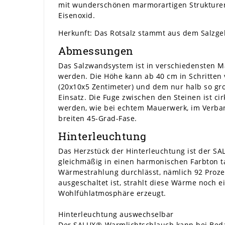
mit wunderschönen marmorartigen Strukturen,
Eisenoxid.
Herkunft: Das Rotsalz stammt aus dem Salzgeb
Abmessungen
Das Salzwandsystem ist in verschiedensten Ma
werden. Die Höhe kann ab 40 cm in Schritten
(20x10x5 Zentimeter) und dem nur halb so gr
Einsatz. Die Fuge zwischen den Steinen ist ci
werden, wie bei echtem Mauerwerk, im Verband
breiten 45-Grad-Fase.
Hinterleuchtung
Das Herzstück der Hinterleuchtung ist der SA
gleichmäßig in einen harmonischen Farbton t
Wärmestrahlung durchlässt, nämlich 92 Prozen
ausgeschaltet ist, strahlt diese Wärme noch e
Wohlfühlatmosphäre erzeugt.
Hinterleuchtung auswechselbar
Der SALUX®-Warmlichtschlauch kann bei Bedar