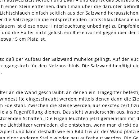
ch einen Stein entfernen, damit man über die darunter befin
 Lichtschlauch einfach seitlich aus der Salzwand herausziehen
ter die Salzziegel in die entsprechenden Lichtschlauchkanäle 
dauern ist diese neue Hinterleuchtung unbedingt zu Empfehlen
t und die Halter nicht gelöst, ein Riesenvorteil gegenüber der
etwa 15 cm Platz ist.
so daß der Aufbau der Salzwand mühelos gelingt. Auf der Rückp
rchgangsloch für den Netzanschluß. Die Salzwand benötigt ei
.
ter an die Wand geschraubt, an denen ein Tragegitter befestig
windestifte eingeschraubt werden, mittels denen dann die Zieg
m Edelstahl. Zwischen die Steine werden, aus oekotex-zertifizi
die als Fugenfüllung dienen. Das sieht wunderschön aus, in
 störenden Schatten. Die Fugen leuchten jetzt gemeinsam mit 
Lichtblitzer vermieden, die entstehen, wenn man direkt durch
ipiert und kann deshalb wie ein Bild frei an der Wand platzi
n einer anderen Stelle wieder neu aufgebaut werden. Die Gew