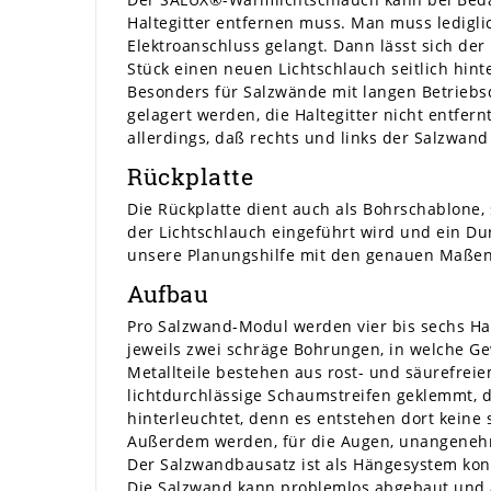
Haltegitter entfernen muss. Man muss ledigli
Elektroanschluss gelangt. Dann lässt sich der
Stück einen neuen Lichtschlauch seitlich hin
Besonders für Salzwände mit langen Betriebs
gelagert werden, die Haltegitter nicht entfern
allerdings, daß rechts und links der Salzwand 
Rückplatte
Die Rückplatte dient auch als Bohrschablone, 
der Lichtschlauch eingeführt wird und ein Du
unsere Planungshilfe mit den genauen Maßen
Aufbau
Pro Salzwand-Modul werden vier bis sechs Hal
jeweils zwei schräge Bohrungen, in welche Ge
Metallteile bestehen aus rost- und säurefreie
lichtdurchlässige Schaumstreifen geklemmt, 
hinterleuchtet, denn es entstehen dort keine
Außerdem werden, für die Augen, unangenehme 
Der Salzwandbausatz ist als Hängesystem konz
Die Salzwand kann problemlos abgebaut und a