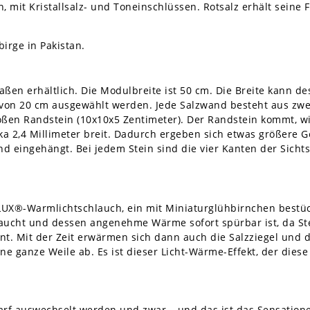
 mit Kristallsalz- und Toneinschlüssen. Rotsalz erhält seine
irge in Pakistan.
ßen erhältlich. Die Modulbreite ist 50 cm. Die Breite kann de
 von 20 cm ausgewählt werden. Jede Salzwand besteht aus zwe
oßen Randstein (10x10x5 Zentimeter). Der Randstein kommt, 
rka 2,4 Millimeter breit. Dadurch ergeben sich etwas größere 
 eingehängt. Bei jedem Stein sind die vier Kanten der Sichtse
LUX®-Warmlichtschlauch, ein mit Miniaturglühbirnchen bestüc
aucht und dessen angenehme Wärme sofort spürbar ist, da Stei
t. Mit der Zeit erwärmen sich dann auch die Salzziegel und d
ine ganze Weile ab. Es ist dieser Licht-Wärme-Effekt, der dies
f auswechselt werden und zwar – und das ist das Sensationel