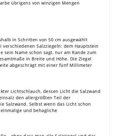
 Farbe übrigens von winzigen Mengen
shalb in Schritten von 50 cm ausgewählt
i verschiedenen Salzziegeln: dem Hauptstein
wie sein Name schon sagt, nur am Rande zum
Gesamtmaße in Breite und Höhe. Die Ziegel
ite abgeschrägt mit einer fünf Millimeter
kter Lichtschlauch, dessen Licht die Salzwand
nsalz den allergrößten Teil der
ie Salzwand. Selbst wenn das Licht schon
e einmalige und behagliche
le – ohne dass man alle Salzziegel und das