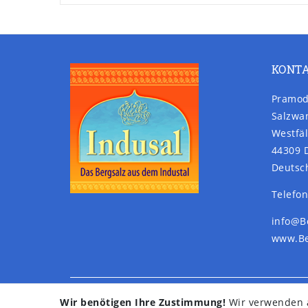
KONT
Pramod
Salzwa
Westfäl
44309 
Deutsc
Telefon
info@B
www.Be
Wir benötigen Ihre Zustimmung!
Wir verwenden a