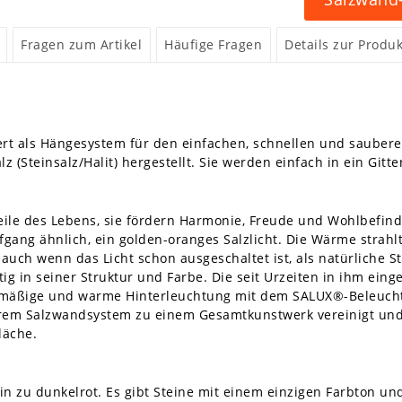
Fragen zum Artikel
Häufige Fragen
Details zur Produk
rt als Hängesystem für den einfachen, schnellen und saubere
z (Steinsalz/Halit) hergestellt. Sie werden einfach in ein Git
eile des Lebens, sie fördern Harmonie, Freude und Wohlbefin
fgang ähnlich, ein golden-oranges Salzlicht. Die Wärme strahl
 auch wenn das Licht schon ausgeschaltet ist, als natürliche
tig in seiner Struktur und Farbe. Die seit Urzeiten in ihm ein
hmäßige und warme Hinterleuchtung mit dem SALUX®-Beleuchtu
em Salzwandsystem zu einem Gesamtkunstwerk vereinigt und
läche.
hin zu dunkelrot. Es gibt Steine mit einem einzigen Farbton 