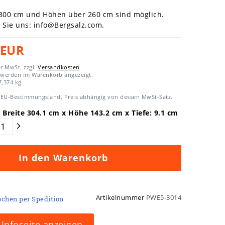
 300 cm und Höhen über 260 cm sind möglich.
n Sie uns:
info@Bergsalz.com
.
 EUR
er MwSt. zzgl.
Versandkosten
 werden im Warenkorb angezeigt.
7,374
kg
EU-Bestimmungsland, Preis abhängig von dessen MwSt-Satz.
 Breite
304.1
cm x Höhe
143.2
cm x Tiefe:
9.1
cm
In den Warenkorb
Artikelnummer
PWE5-3014
ochen per Spedition
Infoseite anzeigen