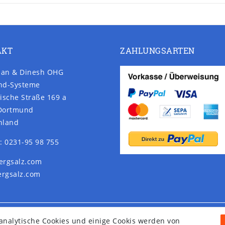
AKT
ZAHLUNGSARTEN
an & Dinesh OHG
nd-Systeme
ische Straße 169 a
Dortmund
hland
: 0231-95 98 755
ergsalz.com
rgsalz.com
nalytische Cookies und einige Cookis werden von