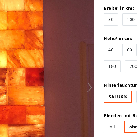
Breite¹ in cm:
50
100
Höhe¹ in cm:
40
60
180
20
Hinterleuchtu
SALUX®
Blenden mit Rü
mit
oh