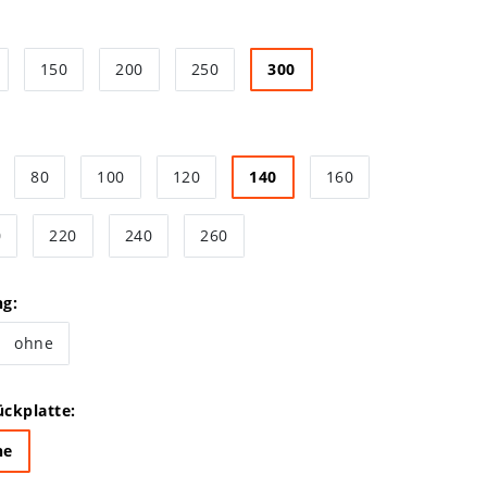
150
200
250
300
80
100
120
140
160
0
220
240
260
ng:
ohne
ckplatte:
ne