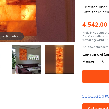
¹ Breiten über
Bitte schreibe
4.542,00
Preis inkl. deutsch
as Bild fahren
Die Versandkosten
Versandgewicht
48
Bei abweichendem 
Genaue Größe:
Menge:
Lieferzeit 2-3 W
Salzwand-