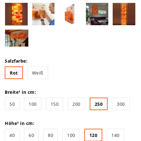
Salzfarbe:
Rot
Weiß
Breite¹ in cm:
50
100
150
200
250
300
Höhe¹ in cm:
40
60
80
100
120
140