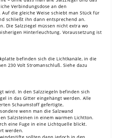
dliche Verbindungsdose an den
. Auf die gleiche Weise schiebt man Stück für
und schließt ihn dann entsprechend an.
. Die Salzziegel müssen nicht extra wo
 bisherigen Hinterleuchtung. Voraussetzung ist
latte befinden sich die Lichtkanäle, in die
nen 230 Volt Stromanschluß. Siehe dazu
t wird. In den Salzziegeln befinden sich
el in das Gitter eingehängt werden. Alle
erten Schaumstoff gefertigte,
sbesondere wenn man die Salzwand
den Salzsteinen in einem warmen Lichtton.
 eine Fuge in eine Lichtquelle blickt.
ert werden.
indestifte sollten dann jedoch in den