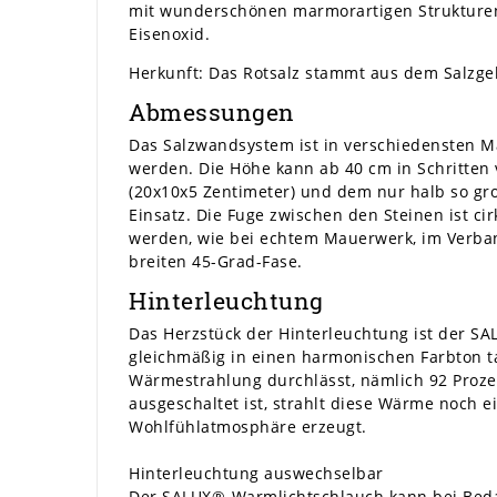
mit wunderschönen marmorartigen Strukturen,
Eisenoxid.
Herkunft: Das Rotsalz stammt aus dem Salzgeb
Abmessungen
Das Salzwandsystem ist in verschiedensten Ma
werden. Die Höhe kann ab 40 cm in Schritten
(20x10x5 Zentimeter) und dem nur halb so gr
Einsatz. Die Fuge zwischen den Steinen ist ci
werden, wie bei echtem Mauerwerk, im Verband
breiten 45-Grad-Fase.
Hinterleuchtung
Das Herzstück der Hinterleuchtung ist der SA
gleichmäßig in einen harmonischen Farbton t
Wärmestrahlung durchlässt, nämlich 92 Prozen
ausgeschaltet ist, strahlt diese Wärme noch e
Wohlfühlatmosphäre erzeugt.
Hinterleuchtung auswechselbar
Der SALUX®-Warmlichtschlauch kann bei Bedar