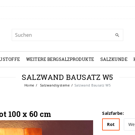
USTOFFE
WEITERE BERGSALZPRODUKTE
SALZKUNDE
SALZWAND BAUSATZ W5
Home
Salzwandsysteme
Salzwand Bausatz W5
t 100 x 60 cm
Salzfarbe:
Rot
We