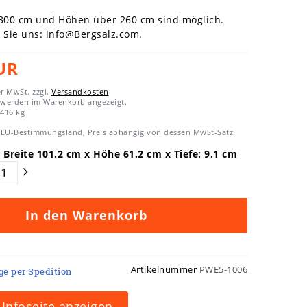
 300 cm und Höhen über 260 cm sind möglich.
n Sie uns:
info@Bergsalz.com
.
UR
er MwSt. zzgl.
Versandkosten
 werden im Warenkorb angezeigt.
,416
kg
EU-Bestimmungsland, Preis abhängig von dessen MwSt-Satz.
 Breite
101.2
cm x Höhe
61.2
cm x Tiefe:
9.1
cm
In den Warenkorb
Artikelnummer
PWE5-1006
age per Spedition
Infoseite anzeigen