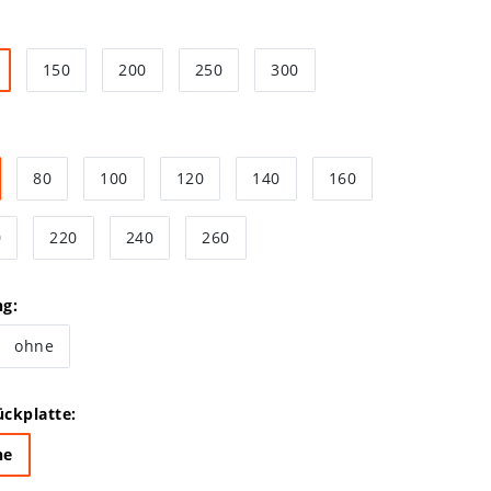
150
200
250
300
80
100
120
140
160
0
220
240
260
ng:
ohne
ckplatte:
ne