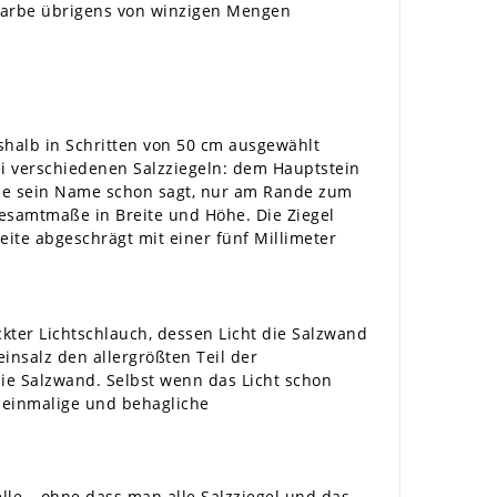
 Farbe übrigens von winzigen Mengen
shalb in Schritten von 50 cm ausgewählt
i verschiedenen Salzziegeln: dem Hauptstein
wie sein Name schon sagt, nur am Rande zum
Gesamtmaße in Breite und Höhe. Die Ziegel
ite abgeschrägt mit einer fünf Millimeter
kter Lichtschlauch, dessen Licht die Salzwand
nsalz den allergrößten Teil der
ie Salzwand. Selbst wenn das Licht schon
e einmalige und behagliche
le – ohne dass man alle Salzziegel und das