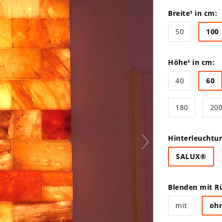
Breite¹ in cm:
50
100
Höhe¹ in cm:
40
60
180
20
Hinterleuchtu
SALUX®
Blenden mit Rü
mit
oh