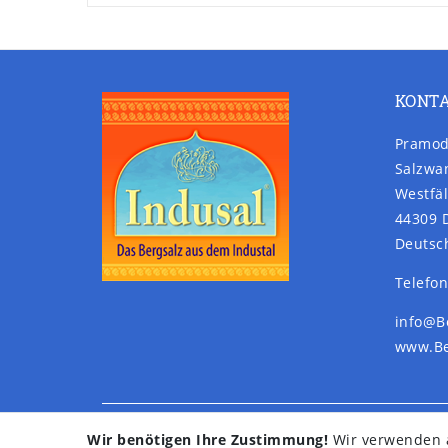
KONT
Pramod
Salzwa
Westfäl
44309 
Deutsc
Telefon
info@B
www.Be
Wir benötigen Ihre Zustimmung!
Wir verwenden a