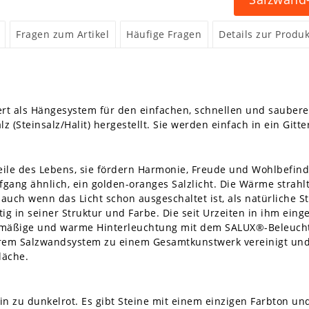
Fragen zum Artikel
Häufige Fragen
Details zur Produk
rt als Hängesystem für den einfachen, schnellen und saubere
z (Steinsalz/Halit) hergestellt. Sie werden einfach in ein Git
eile des Lebens, sie fördern Harmonie, Freude und Wohlbefin
fgang ähnlich, ein golden-oranges Salzlicht. Die Wärme strahl
 auch wenn das Licht schon ausgeschaltet ist, als natürliche
tig in seiner Struktur und Farbe. Die seit Urzeiten in ihm ein
hmäßige und warme Hinterleuchtung mit dem SALUX®-Beleuchtu
em Salzwandsystem zu einem Gesamtkunstwerk vereinigt und
läche.
hin zu dunkelrot. Es gibt Steine mit einem einzigen Farbton 