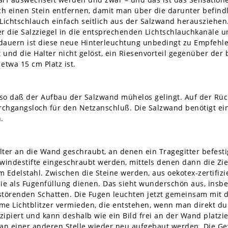
ch einen Stein entfernen, damit man über die darunter befin
 Lichtschlauch einfach seitlich aus der Salzwand herausziehen
ter die Salzziegel in die entsprechenden Lichtschlauchkanäle 
dauern ist diese neue Hinterleuchtung unbedingt zu Empfehlen
t und die Halter nicht gelöst, ein Riesenvorteil gegenüber der
etwa 15 cm Platz ist.
so daß der Aufbau der Salzwand mühelos gelingt. Auf der Rückp
rchgangsloch für den Netzanschluß. Die Salzwand benötigt ei
.
ter an die Wand geschraubt, an denen ein Tragegitter befestig
windestifte eingeschraubt werden, mittels denen dann die Zieg
m Edelstahl. Zwischen die Steine werden, aus oekotex-zertifizi
die als Fugenfüllung dienen. Das sieht wunderschön aus, in
 störenden Schatten. Die Fugen leuchten jetzt gemeinsam mit 
Lichtblitzer vermieden, die entstehen, wenn man direkt durch
ipiert und kann deshalb wie ein Bild frei an der Wand platzi
n einer anderen Stelle wieder neu aufgebaut werden. Die Gew