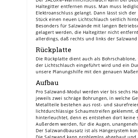
Haltegitter entfernen muss. Man muss ledigli
Elektroanschluss gelangt. Dann lässt sich der
Stück einen neuen Lichtschlauch seitlich hin
Besonders für Salzwände mit langen Betriebs
gelagert werden, die Haltegitter nicht entfern
allerdings, daß rechts und links der Salzwand 
Rückplatte
Die Rückplatte dient auch als Bohrschablone, 
der Lichtschlauch eingeführt wird und ein Du
unsere Planungshilfe mit den genauen Maßen
Aufbau
Pro Salzwand-Modul werden vier bis sechs Hal
jeweils zwei schräge Bohrungen, in welche Ge
Metallteile bestehen aus rost- und säurefreie
lichtdurchlässige Schaumstreifen geklemmt, 
hinterleuchtet, denn es entstehen dort keine
Außerdem werden, für die Augen, unangenehme 
Der Salzwandbausatz ist als Hängesystem konz
Die Salzwand kann problemlos abgebaut und a