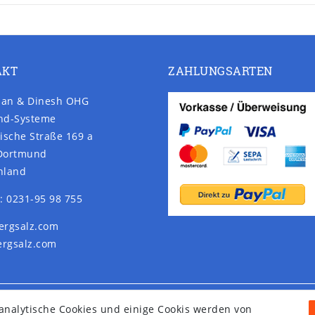
AKT
ZAHLUNGSARTEN
an & Dinesh OHG
nd-Systeme
ische Straße 169 a
Dortmund
hland
: 0231-95 98 755
ergsalz.com
rgsalz.com
nalytische Cookies und einige Cookis werden von