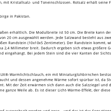
 mit Kristallsalz- und Toneinschlüssen. Rotsalz erhält seine
irge in Pakistan.
ßen erhältlich. Die Modulbreite ist 50 cm. Die Breite kann de
 von 20 cm ausgewählt werden. Jede Salzwand besteht aus zwe
oßen Randstein (10x10x5 Zentimeter). Der Randstein kommt, 
rka 2,4 Millimeter breit. Dadurch ergeben sich etwas größere 
 eingehängt. Bei jedem Stein sind die vier Kanten der Sichtse
LUX®-Warmlichtschlauch, ein mit Miniaturglühbirnchen bestüc
aucht und dessen angenehme Wärme sofort spürbar ist, da Stei
t. Mit der Zeit erwärmen sich dann auch die Salzziegel und d
ine ganze Weile ab. Es ist dieser Licht-Wärme-Effekt, der dies
f auswechselt werden und zwar – und das ist das Sensationel