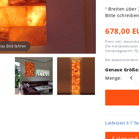
¹ Breiten über
Bitte schreibe
678,00 E
Preis inkl. deutsch
as Bild fahren
Die Versandkosten
Versandgewicht
70
Bei abweichendem 
Genaue Größe:
Menge:
Lieferzeit 3-7 T
Salzwand-