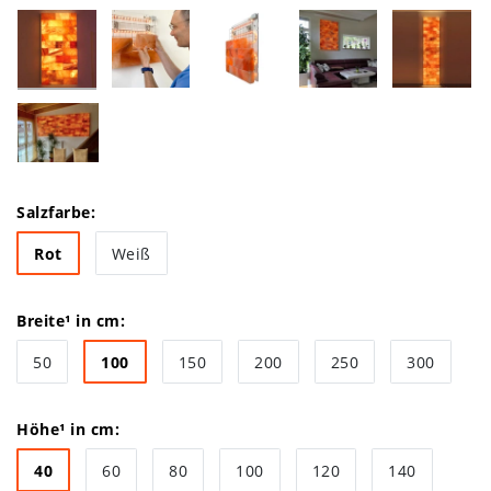
Salzfarbe:
Rot
Weiß
Breite¹ in cm:
50
100
150
200
250
300
Höhe¹ in cm:
40
60
80
100
120
140