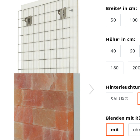
Breite¹ in cm:
50
100
Höhe¹ in cm:
40
60
180
20
Hinterleuchtu
SALUX®
Blenden mit Rü
mit
oh