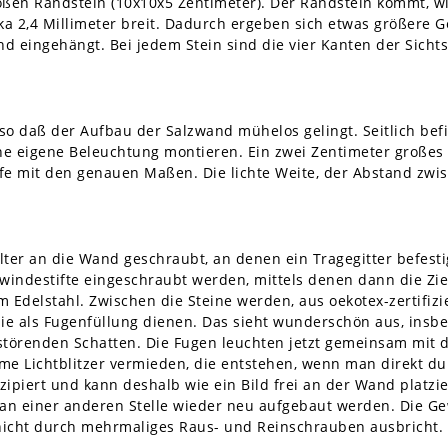
oßen Randstein (10x10x5 Zentimeter). Der Randstein kommt, 
rka 2,4 Millimeter breit. Dadurch ergeben sich etwas größere 
 eingehängt. Bei jedem Stein sind die vier Kanten der Sichtse
so daß der Aufbau der Salzwand mühelos gelingt. Seitlich befi
ne eigene Beleuchtung montieren. Ein zwei Zentimeter großes
e mit den genauen Maßen. Die lichte Weite, der Abstand zwisc
ter an die Wand geschraubt, an denen ein Tragegitter befestig
windestifte eingeschraubt werden, mittels denen dann die Zieg
m Edelstahl. Zwischen die Steine werden, aus oekotex-zertifizi
die als Fugenfüllung dienen. Das sieht wunderschön aus, in
 störenden Schatten. Die Fugen leuchten jetzt gemeinsam mit 
Lichtblitzer vermieden, die entstehen, wenn man direkt durch
ipiert und kann deshalb wie ein Bild frei an der Wand platzi
n einer anderen Stelle wieder neu aufgebaut werden. Die Gew
 nicht durch mehrmaliges Raus- und Reinschrauben ausbricht.