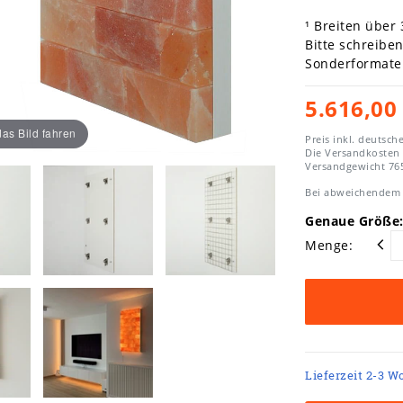
¹ Breiten über
Bitte schreibe
Sonderformate 
5.616,00
as Bild fahren
Preis inkl. deutsch
Die Versandkosten
Versandgewicht
76
Bei abweichendem 
Genaue Größe:
Menge:
Lieferzeit 2-3 W