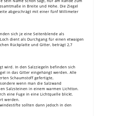
wie sein Name schon sagt, nur am Rande zum
Gesamtmaße in Breite und Höhe. Die Ziegel
ite abgeschrägt mit einer fünf Millimeter
nden sich je eine Seitenblende als
 Loch dient als Durchgang für einen etwaigen
hen Rückplatte und Gitter, beträgt 2,7
t wird. In den Salzziegeln befinden sich
el in das Gitter eingehängt werden. Alle
erten Schaumstoff gefertigte,
sbesondere wenn man die Salzwand
den Salzsteinen in einem warmen Lichtton.
 eine Fuge in eine Lichtquelle blickt.
ert werden.
indestifte sollten dann jedoch in den