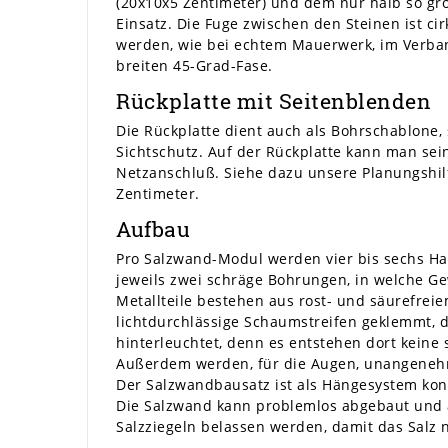
(20x10x5 Zentimeter) und dem nur halb so gr
Einsatz. Die Fuge zwischen den Steinen ist ci
werden, wie bei echtem Mauerwerk, im Verband
breiten 45-Grad-Fase.
Rückplatte mit Seitenblenden
Die Rückplatte dient auch als Bohrschablone, 
Sichtschutz. Auf der Rückplatte kann man sei
Netzanschluß. Siehe dazu unsere Planungshilf
Zentimeter.
Aufbau
Pro Salzwand-Modul werden vier bis sechs Hal
jeweils zwei schräge Bohrungen, in welche Ge
Metallteile bestehen aus rost- und säurefreie
lichtdurchlässige Schaumstreifen geklemmt, 
hinterleuchtet, denn es entstehen dort keine
Außerdem werden, für die Augen, unangenehme 
Der Salzwandbausatz ist als Hängesystem konz
Die Salzwand kann problemlos abgebaut und a
Salzziegeln belassen werden, damit das Salz