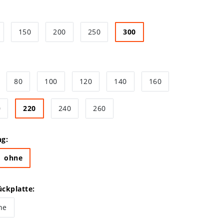
150
200
250
300
80
100
120
140
160
0
220
240
260
ng:
ohne
ckplatte:
ne