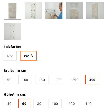
Salzfarbe:
Rot
Weiß
Breite¹ in cm:
50
100
150
200
250
300
Höhe¹ in cm:
40
60
80
100
120
140