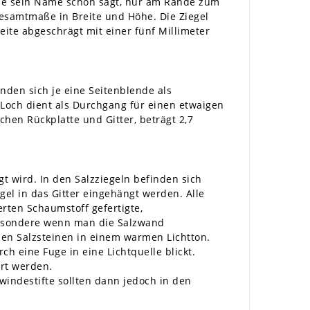
wie sein Name schon sagt, nur am Rande zum
Gesamtmaße in Breite und Höhe. Die Ziegel
ite abgeschrägt mit einer fünf Millimeter
nden sich je eine Seitenblende als
 Loch dient als Durchgang für einen etwaigen
hen Rückplatte und Gitter, beträgt 2,7
t wird. In den Salzziegeln befinden sich
el in das Gitter eingehängt werden. Alle
erten Schaumstoff gefertigte,
sbesondere wenn man die Salzwand
den Salzsteinen in einem warmen Lichtton.
 eine Fuge in eine Lichtquelle blickt.
ert werden.
indestifte sollten dann jedoch in den