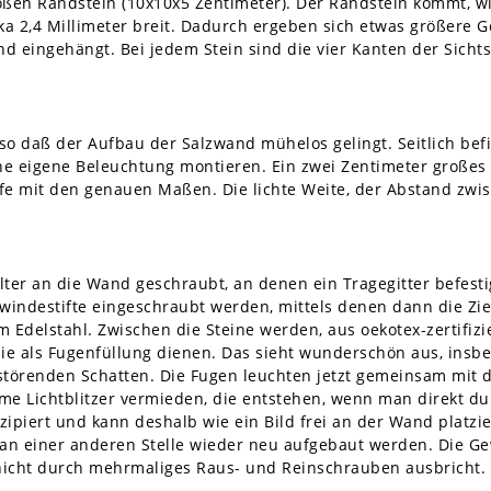
oßen Randstein (10x10x5 Zentimeter). Der Randstein kommt, 
rka 2,4 Millimeter breit. Dadurch ergeben sich etwas größere 
 eingehängt. Bei jedem Stein sind die vier Kanten der Sichtse
so daß der Aufbau der Salzwand mühelos gelingt. Seitlich befi
ne eigene Beleuchtung montieren. Ein zwei Zentimeter großes
e mit den genauen Maßen. Die lichte Weite, der Abstand zwisc
ter an die Wand geschraubt, an denen ein Tragegitter befestig
windestifte eingeschraubt werden, mittels denen dann die Zieg
m Edelstahl. Zwischen die Steine werden, aus oekotex-zertifizi
die als Fugenfüllung dienen. Das sieht wunderschön aus, in
 störenden Schatten. Die Fugen leuchten jetzt gemeinsam mit 
Lichtblitzer vermieden, die entstehen, wenn man direkt durch
ipiert und kann deshalb wie ein Bild frei an der Wand platzi
n einer anderen Stelle wieder neu aufgebaut werden. Die Gew
 nicht durch mehrmaliges Raus- und Reinschrauben ausbricht.