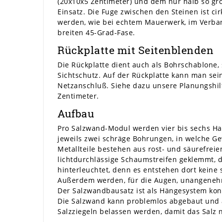
(20x10x5 Zentimeter) und dem nur halb so gr
Einsatz. Die Fuge zwischen den Steinen ist ci
werden, wie bei echtem Mauerwerk, im Verband
breiten 45-Grad-Fase.
Rückplatte mit Seitenblenden
Die Rückplatte dient auch als Bohrschablone, 
Sichtschutz. Auf der Rückplatte kann man sei
Netzanschluß. Siehe dazu unsere Planungshilf
Zentimeter.
Aufbau
Pro Salzwand-Modul werden vier bis sechs Hal
jeweils zwei schräge Bohrungen, in welche Ge
Metallteile bestehen aus rost- und säurefreie
lichtdurchlässige Schaumstreifen geklemmt, 
hinterleuchtet, denn es entstehen dort keine
Außerdem werden, für die Augen, unangenehme 
Der Salzwandbausatz ist als Hängesystem konz
Die Salzwand kann problemlos abgebaut und a
Salzziegeln belassen werden, damit das Salz