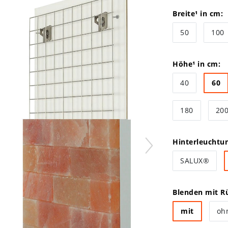
Breite¹ in cm:
50
100
Höhe¹ in cm:
40
60
180
20
Hinterleuchtu
SALUX®
Blenden mit Rü
mit
oh