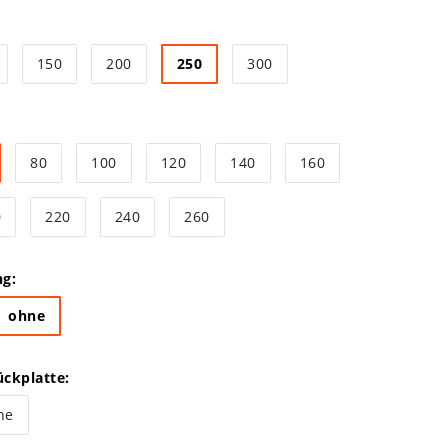
150
200
250
300
80
100
120
140
160
0
220
240
260
ng:
ohne
ckplatte:
ne