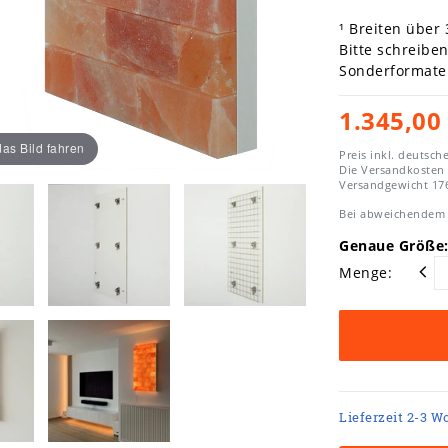
¹ Breiten über
Bitte schreibe
Sonderformate 
1.345,00
as Bild fahren
Preis inkl. deutsch
Die Versandkosten
Versandgewicht
17
Bei abweichendem 
Genaue Größe:
Menge:
Lieferzeit 2-3 W