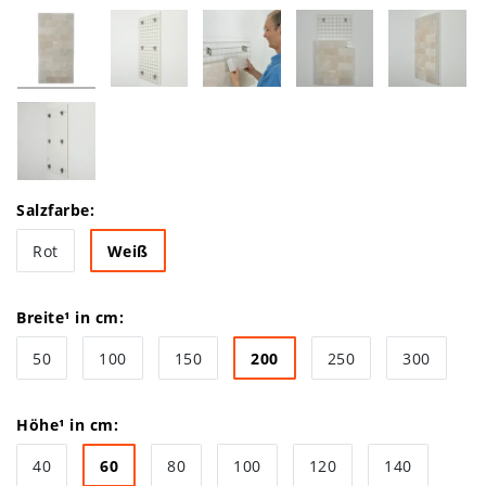
Salzfarbe:
Rot
Weiß
Breite¹ in cm:
50
100
150
200
250
300
Höhe¹ in cm:
40
60
80
100
120
140