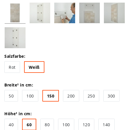
Salzfarbe:
Rot
Weiß
Breite¹ in cm:
50
100
150
200
250
300
Höhe¹ in cm:
40
60
80
100
120
140