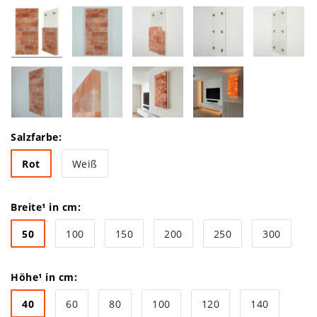
Salzfarbe:
Rot
Weiß
Breite¹ in cm:
50
100
150
200
250
300
Höhe¹ in cm:
40
60
80
100
120
140