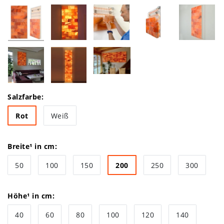
Salzfarbe:
Rot
Weiß
Breite¹ in cm:
50
100
150
200
250
300
Höhe¹ in cm:
40
60
80
100
120
140