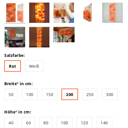
Salzfarbe:
Rot
Weiß
Breite¹ in cm:
50
100
150
200
250
300
Höhe¹ in cm:
40
60
80
100
120
140