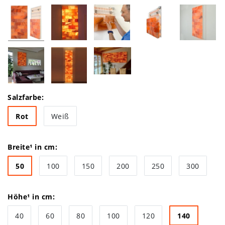
Salzfarbe:
Rot
Weiß
Breite¹ in cm:
50
100
150
200
250
300
Höhe¹ in cm:
40
60
80
100
120
140