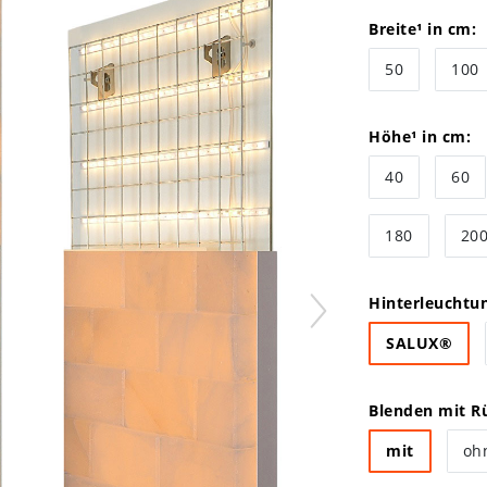
Breite¹ in cm:
50
100
Höhe¹ in cm:
40
60
180
20
Hinterleuchtu
SALUX®
Blenden mit Rü
mit
oh