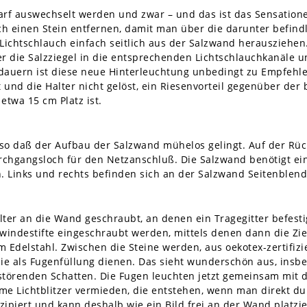
f auswechselt werden und zwar – und das ist das Sensationel
ch einen Stein entfernen, damit man über die darunter befin
 Lichtschlauch einfach seitlich aus der Salzwand herausziehen
ter die Salzziegel in die entsprechenden Lichtschlauchkanäle 
dauern ist diese neue Hinterleuchtung unbedingt zu Empfehlen
t und die Halter nicht gelöst, ein Riesenvorteil gegenüber der
etwa 15 cm Platz ist.
so daß der Aufbau der Salzwand mühelos gelingt. Auf der Rückp
rchgangsloch für den Netzanschluß. Die Salzwand benötigt ei
 Links und rechts befinden sich an der Salzwand Seitenblende
ter an die Wand geschraubt, an denen ein Tragegitter befestig
windestifte eingeschraubt werden, mittels denen dann die Zieg
m Edelstahl. Zwischen die Steine werden, aus oekotex-zertifizi
die als Fugenfüllung dienen. Das sieht wunderschön aus, in
 störenden Schatten. Die Fugen leuchten jetzt gemeinsam mit 
Lichtblitzer vermieden, die entstehen, wenn man direkt durch
ipiert und kann deshalb wie ein Bild frei an der Wand platzi