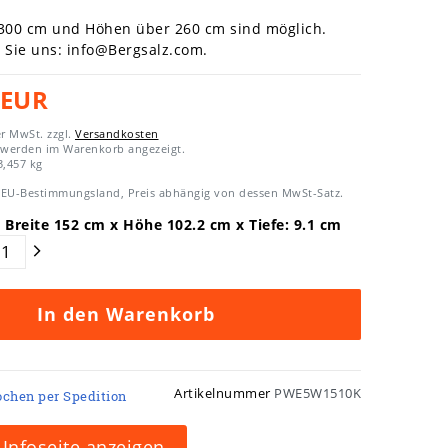
 300 cm und Höhen über 260 cm sind möglich.
n Sie uns:
info@Bergsalz.com
.
 EUR
er MwSt. zzgl.
Versandkosten
 werden im Warenkorb angezeigt.
3,457
kg
EU-Bestimmungsland, Preis abhängig von dessen MwSt-Satz.
 Breite
152
cm x Höhe
102.2
cm x Tiefe:
9.1
cm
In den Warenkorb
Artikelnummer
PWE5W1510K
ochen per Spedition
Infoseite anzeigen