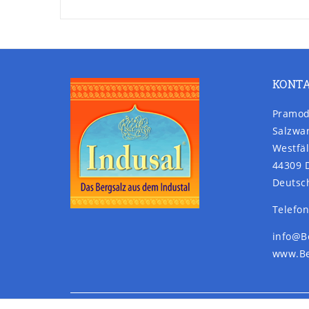
KONT
Pramod
Salzwa
Westfäl
44309 
Deutsc
Telefon
info@B
www.Be