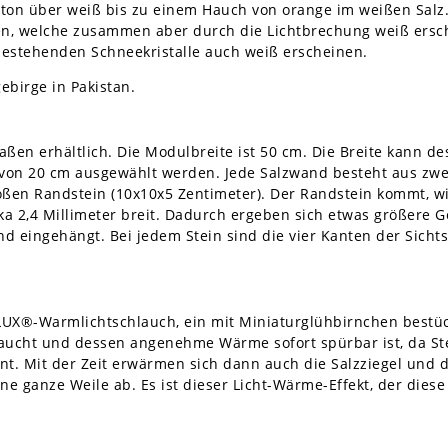
ton über weiß bis zu einem Hauch von orange im weißen Salz. 
len, welche zusammen aber durch die Lichtbrechung weiß ersc
 bestehenden Schneekristalle auch weiß erscheinen.
birge in Pakistan.
ßen erhältlich. Die Modulbreite ist 50 cm. Die Breite kann de
 von 20 cm ausgewählt werden. Jede Salzwand besteht aus zwe
oßen Randstein (10x10x5 Zentimeter). Der Randstein kommt, 
rka 2,4 Millimeter breit. Dadurch ergeben sich etwas größere 
 eingehängt. Bei jedem Stein sind die vier Kanten der Sichtse
LUX®-Warmlichtschlauch, ein mit Miniaturglühbirnchen bestüc
aucht und dessen angenehme Wärme sofort spürbar ist, da Stei
t. Mit der Zeit erwärmen sich dann auch die Salzziegel und d
ine ganze Weile ab. Es ist dieser Licht-Wärme-Effekt, der dies