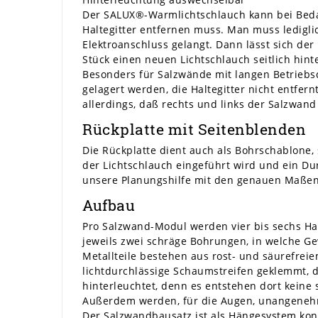
Der SALUX®-Warmlichtschlauch kann bei Bedar
Haltegitter entfernen muss. Man muss ledigli
Elektroanschluss gelangt. Dann lässt sich der
Stück einen neuen Lichtschlauch seitlich hin
Besonders für Salzwände mit langen Betriebs
gelagert werden, die Haltegitter nicht entfern
allerdings, daß rechts und links der Salzwand 
Rückplatte mit Seitenblenden
Die Rückplatte dient auch als Bohrschablone, 
der Lichtschlauch eingeführt wird und ein Du
unsere Planungshilfe mit den genauen Maßen.
Aufbau
Pro Salzwand-Modul werden vier bis sechs Hal
jeweils zwei schräge Bohrungen, in welche Ge
Metallteile bestehen aus rost- und säurefreie
lichtdurchlässige Schaumstreifen geklemmt, 
hinterleuchtet, denn es entstehen dort keine
Außerdem werden, für die Augen, unangenehme 
Der Salzwandbausatz ist als Hängesystem konz