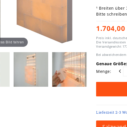
¹ Breiten über
Bitte schreibe
1.704,00
Preis inkl. deutsch
as Bild fahren
Die Versandkosten
Versandgewicht
17
Bei abweichendem 
Genaue Größe:
Menge:
Lieferzeit 2-3 W
Salzwand-