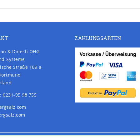
AKT
ZAHLUNGSARTEN
an & Dinesh OHG
nd-Systeme
ische Straße 169 a
Dortmund
hland
: 0231-95 98 755
ergsalz.com
rgsalz.com