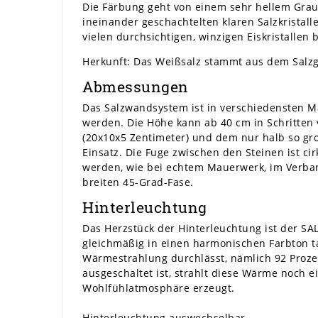
Die Färbung geht von einem sehr hellem Grau
ineinander geschachtelten klaren Salzkristal
vielen durchsichtigen, winzigen Eiskristallen
Herkunft: Das Weißsalz stammt aus dem Salzge
Abmessungen
Das Salzwandsystem ist in verschiedensten Ma
werden. Die Höhe kann ab 40 cm in Schritten
(20x10x5 Zentimeter) und dem nur halb so gr
Einsatz. Die Fuge zwischen den Steinen ist ci
werden, wie bei echtem Mauerwerk, im Verband
breiten 45-Grad-Fase.
Hinterleuchtung
Das Herzstück der Hinterleuchtung ist der SA
gleichmäßig in einen harmonischen Farbton t
Wärmestrahlung durchlässt, nämlich 92 Prozen
ausgeschaltet ist, strahlt diese Wärme noch e
Wohlfühlatmosphäre erzeugt.
Hinterleuchtung auswechselbar