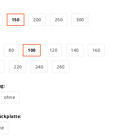
150
200
250
300
80
100
120
140
160
0
220
240
260
ng:
ohne
ckplatte:
ne