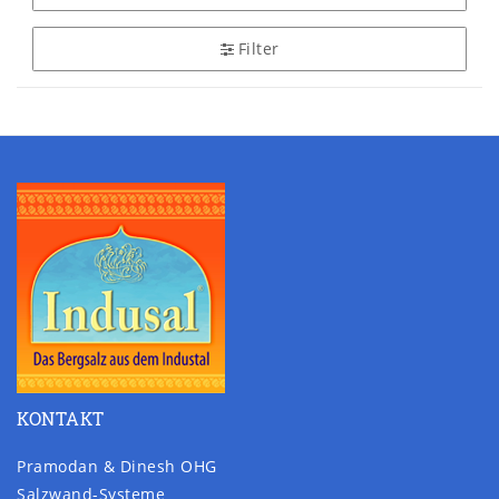
Filter
KONTAKT
Pramodan & Dinesh OHG
Salzwand-Systeme