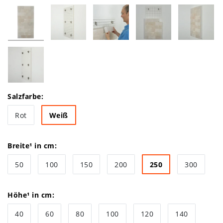
Salzfarbe:
Rot
Weiß
Breite¹ in cm:
50
100
150
200
250
300
Höhe¹ in cm:
40
60
80
100
120
140